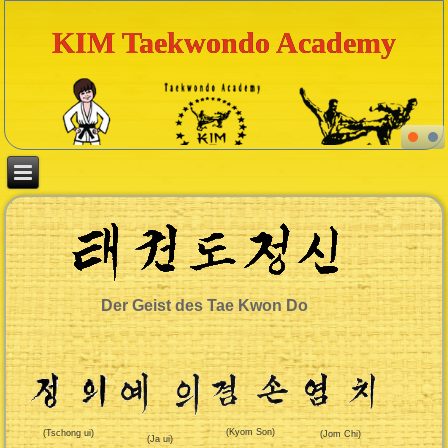
KIM Taekwondo Academy
Der Geist des Tae Kwon Do
(Kyom Son)
(Tschong ui)
(Jom Chi)
(Ja ui)