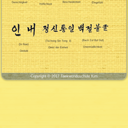
Bescheidenheit
Gerechtigkeit
Ehrgefühl
Höflichkeit
(Back Zul Bul Gul)
(Tschong Sin Tong il)
(In Nae)
Unermüdlichkeit
Geist der Einheit
Geduld
Copyright © 2017
Taekwondoschule Kim